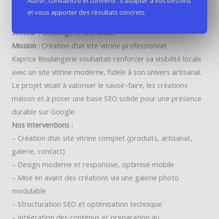
Attirer, convaincre et convertir. S’adapter à vos besoins
et vous apporter des résultats concrets.
Client :
Kaprice Boulangerie
Secteur :
Boulangerie artisanale
Mission :
Création d’un site vitrine professionnel
Kaprice Boulangerie souhaitait renforcer sa visibilité locale
avec un site vitrine moderne, fidèle à son univers artisanal.
Le projet visait à valoriser le savoir-faire, les créations
maison et à poser une base SEO solide pour une présence
durable sur Google.
Nos interventions :
– Création d’un site vitrine complet (produits, artisanat,
galerie, contact)
– Design moderne et responsive, optimisé mobile
– Mise en avant des créations via une galerie photo
modulable
– Structuration SEO et optimisation technique
– Intégration des contenus et préparation au